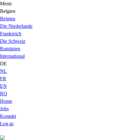
Menü
Belgien
Belgien
Die Niederlande
Frankreich
Die Schweiz
Rumänien
International
DE
NL
FR
EN
RO
Home
Jobs
Kontakt
Log-in